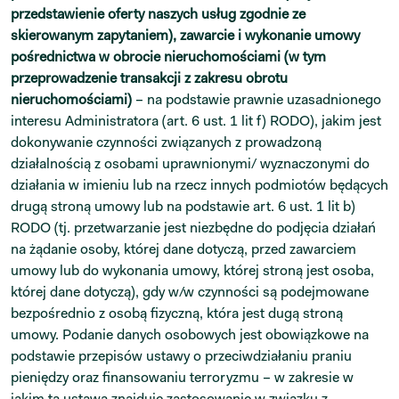
przedstawienie oferty naszych usług zgodnie ze
skierowanym zapytaniem), zawarcie i wykonanie umowy
pośrednictwa w obrocie nieruchomościami (w tym
przeprowadzenie transakcji z zakresu obrotu
nieruchomościami)
– na podstawie prawnie uzasadnionego
interesu Administratora (art. 6 ust. 1 lit f) RODO), jakim jest
dokonywanie czynności związanych z prowadzoną
działalnością z osobami uprawnionymi/ wyznaczonymi do
działania w imieniu lub na rzecz innych podmiotów będących
drugą stroną umowy lub na podstawie art. 6 ust. 1 lit b)
RODO (tj. przetwarzanie jest niezbędne do podjęcia działań
na żądanie osoby, której dane dotyczą, przed zawarciem
umowy lub do wykonania umowy, której stroną jest osoba,
której dane dotyczą), gdy w/w czynności są podejmowane
bezpośrednio z osobą fizyczną, która jest dugą stroną
umowy. Podanie danych osobowych jest obowiązkowe na
podstawie przepisów ustawy o przeciwdziałaniu praniu
pieniędzy oraz finansowaniu terroryzmu – w zakresie w
jakim ta ustawa znajduje zastosowanie w związku z