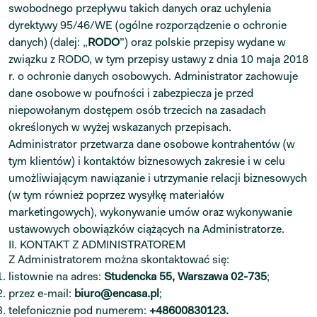
swobodnego przepływu takich danych oraz uchylenia
dyrektywy 95/46/WE (ogólne rozporządzenie o ochronie
danych) (dalej: „
RODO
”) oraz polskie przepisy wydane w
związku z RODO, w tym przepisy ustawy z dnia 10 maja 2018
r. o ochronie danych osobowych. Administrator zachowuje
dane osobowe w poufności i zabezpiecza je przed
niepowołanym dostępem osób trzecich na zasadach
określonych w wyżej wskazanych przepisach.
Administrator przetwarza dane osobowe kontrahentów (w
tym klientów) i kontaktów biznesowych zakresie i w celu
umożliwiającym nawiązanie i utrzymanie relacji biznesowych
(w tym również poprzez wysyłkę materiałów
marketingowych), wykonywanie umów oraz wykonywanie
ustawowych obowiązków ciążących na Administratorze.
II. KONTAKT Z ADMINISTRATOREM
Z Administratorem można skontaktować się:
listownie na adres:
Studencka 55, Warszawa 02-735
;
przez e-mail:
biuro@encasa.pl
;
telefonicznie pod numerem:
+48600830123.